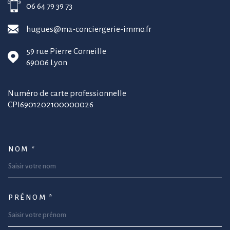
06 64 79 39 73
hugues@ma-conciergerie-immo.fr
59 rue Pierre Corneille
69006
Lyon
Numéro de carte professionnelle
CPI6901202100000026
NOM *
TRAD_MELTEM_VOSCOORDONNEE
PRÉNOM *