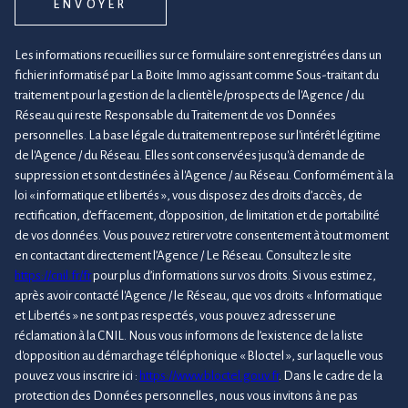
ENVOYER
Les informations recueillies sur ce formulaire sont enregistrées dans un
fichier informatisé par La Boite Immo agissant comme Sous-traitant du
traitement pour la gestion de la clientèle/prospects de l'Agence / du
Réseau qui reste Responsable du Traitement de vos Données
personnelles. La base légale du traitement repose sur l'intérêt légitime
de l'Agence / du Réseau. Elles sont conservées jusqu'à demande de
suppression et sont destinées à l'Agence / au Réseau. Conformément à la
loi « informatique et libertés », vous disposez des droits d’accès, de
rectification, d’effacement, d’opposition, de limitation et de portabilité
de vos données. Vous pouvez retirer votre consentement à tout moment
en contactant directement l’Agence / Le Réseau. Consultez le site
https://cnil.fr/fr
pour plus d’informations sur vos droits. Si vous estimez,
après avoir contacté l'Agence / le Réseau, que vos droits « Informatique
et Libertés » ne sont pas respectés, vous pouvez adresser une
réclamation à la CNIL. Nous vous informons de l’existence de la liste
d'opposition au démarchage téléphonique « Bloctel », sur laquelle vous
pouvez vous inscrire ici :
https://www.bloctel.gouv.fr
. Dans le cadre de la
protection des Données personnelles, nous vous invitons à ne pas