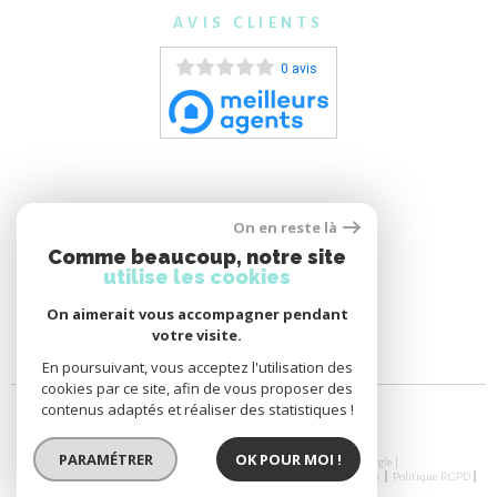
AVIS CLIENTS
0 avis
On en reste là
Comme beaucoup, notre site
utilise les cookies
On aimerait vous accompagner pendant
votre visite.
En poursuivant, vous acceptez l'utilisation des
cookies par ce site, afin de vous proposer des
contenus adaptés et réaliser des statistiques !
PARAMÉTRER
OK POUR MOI !
© 2026 | Tous droits réservés | Traduction powered by Google |
Nos Honoraires
Plan Du Site
Mentions Légales
Admin
Nos Liens
Politique RGPD
Cookies