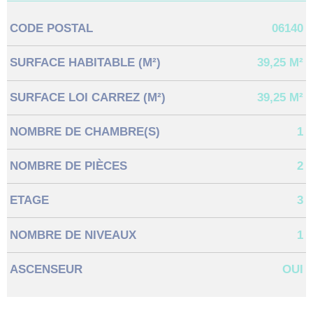
CODE POSTAL
06140
Caractérisque
Valeurs
SURFACE HABITABLE (M²)
39,25 M²
SURFACE LOI CARREZ (M²)
39,25 M²
NOMBRE DE CHAMBRE(S)
1
NOMBRE DE PIÈCES
2
ETAGE
3
NOMBRE DE NIVEAUX
1
ASCENSEUR
OUI