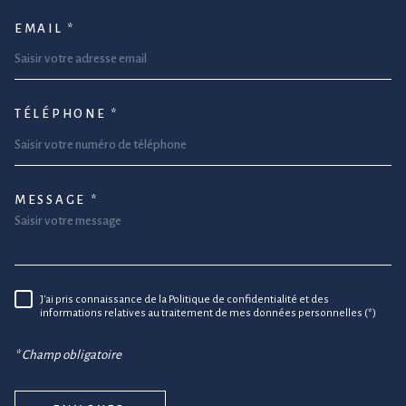
EMAIL *
TÉLÉPHONE *
MESSAGE *
TRAD_MELTEM_VOREDEMANDE
J'ai pris connaissance de la Politique de confidentialité et des
RÈGLEMENTATION
informations relatives au traitement de mes données personnelles (*)
* Champ obligatoire