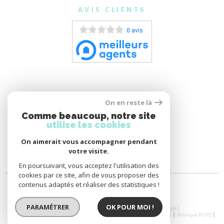
AVIS CLIENTS
0 avis
On en reste là
Comme beaucoup, notre site
utilise les cookies
On aimerait vous accompagner pendant
votre visite.
En poursuivant, vous acceptez l'utilisation des
cookies par ce site, afin de vous proposer des
contenus adaptés et réaliser des statistiques !
PARAMÉTRER
OK POUR MOI !
© 2026 | Tous droits réservés | Traduction powered by Google |
Nos Honoraires
Plan Du Site
Mentions Légales
Admin
Nos Liens
Politique RGPD
Cookies