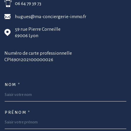
06 64 79 39 73
hugues@ma-conciergerie-immo.fr
59 rue Pierre Corneille
69006
Lyon
Numéro de carte professionnelle
CPI6901202100000026
NOM *
TRAD_MELTEM_VOSCOORDONNEE
PRÉNOM *