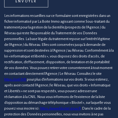
ENVOYER
Les informations recueillies sur ce formulaire sont enregistrées dans un
fichier informatisé par La Boite Immo agissant comme Sous-traitant du
traitement pour la gestion de la clientèle/prospects de l'Agence / du
Réseau qui reste Responsable du Traitement de vos Données
personnelles. La base légale du traitement repose sur l'intérêt légitime
de l'Agence / du Réseau. Elles sont conservées jusqu'à demande de
suppression et sont destinées à l'Agence / au Réseau. Conformément à la
loi « informatique et libertés », vous disposez des droits d’accès, de
rectification, d’effacement, d’opposition, de limitation et de portabilité
de vos données. Vous pouvez retirer votre consentement à tout moment
en contactant directement l’Agence / Le Réseau. Consultez le site
https://cnil.fr/fr
pour plus d’informations sur vos droits. Si vous estimez,
après avoir contacté l'Agence / le Réseau, que vos droits « Informatique
et Libertés » ne sont pas respectés, vous pouvez adresser une
réclamation à la CNIL. Nous vous informons de l’existence de la liste
d'opposition au démarchage téléphonique « Bloctel », sur laquelle vous
pouvez vous inscrire ici :
https://www.bloctel.gouv.fr
. Dans le cadre de la
protection des Données personnelles, nous vous invitons à ne pas