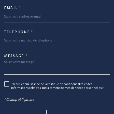
EMAIL *
TÉLÉPHONE *
MESSAGE *
TRAD_MELTEM_VOREDEMANDE
J'ai pris connaissance de la Politique de confidentialité et des
RÈGLEMENTATION
informations relatives au traitement de mes données personnelles (*)
* Champ obligatoire