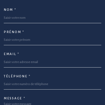
NOM *
TRAD_MELTEM_VOSCOORDONNEE
PRÉNOM *
EMAIL *
TÉLÉPHONE *
MESSAGE *
TRAD_MELTEM_VOREDEMANDE