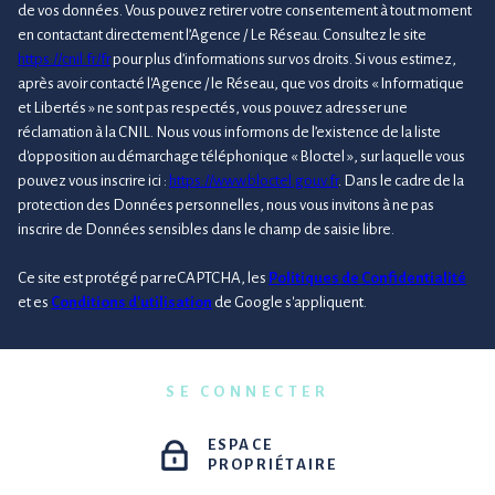
de vos données. Vous pouvez retirer votre consentement à tout moment
en contactant directement l’Agence / Le Réseau. Consultez le site
https://cnil.fr/fr
pour plus d’informations sur vos droits. Si vous estimez,
après avoir contacté l'Agence / le Réseau, que vos droits « Informatique
et Libertés » ne sont pas respectés, vous pouvez adresser une
réclamation à la CNIL. Nous vous informons de l’existence de la liste
d'opposition au démarchage téléphonique « Bloctel », sur laquelle vous
pouvez vous inscrire ici :
https://www.bloctel.gouv.fr
. Dans le cadre de la
protection des Données personnelles, nous vous invitons à ne pas
inscrire de Données sensibles dans le champ de saisie libre.
Ce site est protégé par reCAPTCHA, les
Politiques de Confidentialité
et es
Conditions d'utilisation
de Google s'appliquent.
SE CONNECTER
ESPACE
PROPRIÉTAIRE