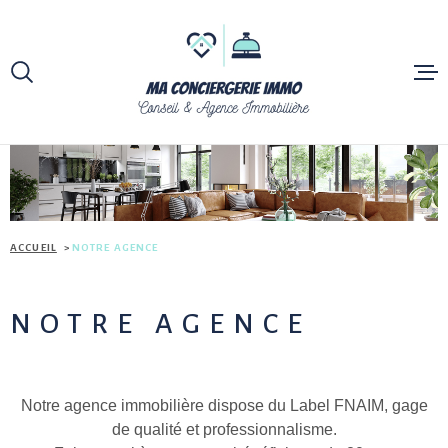
Aller
Aller
Aller
Aller
à
à
au
au
:
la
menu
contenu
VOTRE
recherche
principal
RECHERCHE
ACCUEIL
TYPE
D'OFFRE
ACHETER
BIENS À 
TYPE
DE
TYPE DE BIEN
ACCUEIL
NOTRE AGENCE
VENTES M
BIEN
COMMERC
VILLE
NOTRE AGENCE
INVESTIS
Budget
BUDGET
DIVISION
PARCELLE
Notre agence immobilière dispose du Label FNAIM, gage
de qualité et professionnalisme.
RECHERCHER