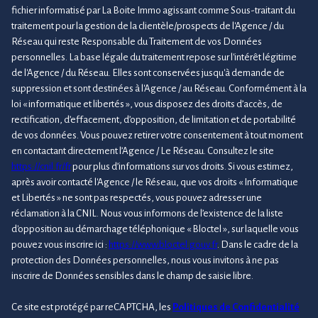
fichier informatisé par La Boite Immo agissant comme Sous-traitant du
traitement pour la gestion de la clientèle/prospects de l'Agence / du
Réseau qui reste Responsable du Traitement de vos Données
personnelles. La base légale du traitement repose sur l'intérêt légitime
de l'Agence / du Réseau. Elles sont conservées jusqu'à demande de
suppression et sont destinées à l'Agence / au Réseau. Conformément à la
loi « informatique et libertés », vous disposez des droits d’accès, de
rectification, d’effacement, d’opposition, de limitation et de portabilité
de vos données. Vous pouvez retirer votre consentement à tout moment
en contactant directement l’Agence / Le Réseau. Consultez le site
https://cnil.fr/fr
pour plus d’informations sur vos droits. Si vous estimez,
après avoir contacté l'Agence / le Réseau, que vos droits « Informatique
et Libertés » ne sont pas respectés, vous pouvez adresser une
réclamation à la CNIL. Nous vous informons de l’existence de la liste
d'opposition au démarchage téléphonique « Bloctel », sur laquelle vous
pouvez vous inscrire ici :
https://www.bloctel.gouv.fr
. Dans le cadre de la
protection des Données personnelles, nous vous invitons à ne pas
inscrire de Données sensibles dans le champ de saisie libre.
Ce site est protégé par reCAPTCHA, les
Politiques de Confidentialité