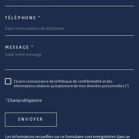
TÉLÉPHONE *
MESSAGE *
TRAD_MELTEM_VOREDEMANDE
J'ai pris connaissance de la Politique de confidentialité et des
RÈGLEMENTATION
informations relatives au traitement de mes données personnelles (*)
* Champ obligatoire
ENVOYER
Les informations recueillies sur ce formulaire sont enregistrées dans un