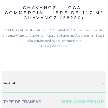
CHAVANOZ : LOCAL
COMMERCIAL LIBRE DE 117 M²
CHAVANOZ (38230)
*** VENDU PAR NOTRE AGENCE *** CHAVANOZ : Local commercial libre
à la vente d'une surface de 117 m² au sol et disposant d'un grenier aménagé.
Idéal activité médicale ou paramédicale.
Prix 145.000 Euros
Général
TYPE DE TRANSAC
MURS COMMERCIAUX
Caractérisque
Valeurs