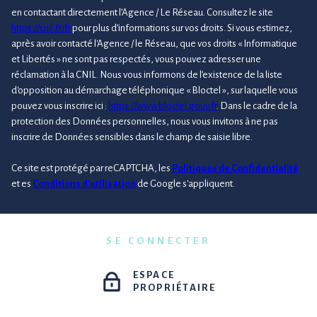
en contactant directement l’Agence / Le Réseau. Consultez le site
https://cnil.fr/fr
pour plus d’informations sur vos droits. Si vous estimez,
après avoir contacté l'Agence / le Réseau, que vos droits « Informatique
et Libertés » ne sont pas respectés, vous pouvez adresser une
réclamation à la CNIL. Nous vous informons de l’existence de la liste
d'opposition au démarchage téléphonique « Bloctel », sur laquelle vous
pouvez vous inscrire ici :
https://www.bloctel.gouv.fr
. Dans le cadre de la
protection des Données personnelles, nous vous invitons à ne pas
inscrire de Données sensibles dans le champ de saisie libre.
Ce site est protégé par reCAPTCHA, les
Politiques de Confidentialité
et es
Conditions d'utilisation
de Google s'appliquent.
SE CONNECTER
ESPACE
PROPRIÉTAIRE