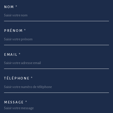
NOM *
TRAD_MELTEM_VOSCOORDONNEE
PRÉNOM *
EMAIL *
TÉLÉPHONE *
MESSAGE *
TRAD_MELTEM_VOREDEMANDE